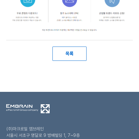
목록
(주)마크로밀 엠브레인
서울시 서초구 명달로 9 방배빌딩 1, 7~9층